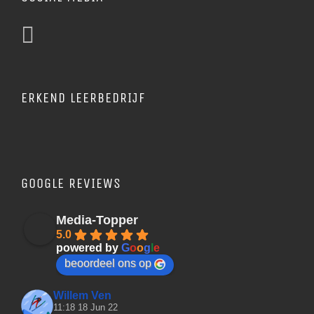
ERKEND LEERBEDRIJF
GOOGLE REVIEWS
Media-Topper
5.0
powered by
G
o
o
g
l
e
beoordeel ons op
Willem Ven
11:18 18 Jun 22