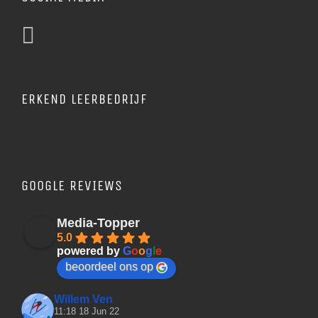
ERKEND LEERBEDRIJF
GOOGLE REVIEWS
Media-Topper
5.0
powered by
G
o
o
g
l
e
beoordeel ons op
Willem Ven
11:18 18 Jun 22