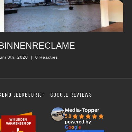
STADIONRECLAME
juni 8th, 2020
|
0 Reacties
KEND LEERBEDRIJF
GOOGLE REVIEWS
Media-Topper
5.0
powered by
G
o
o
g
l
e